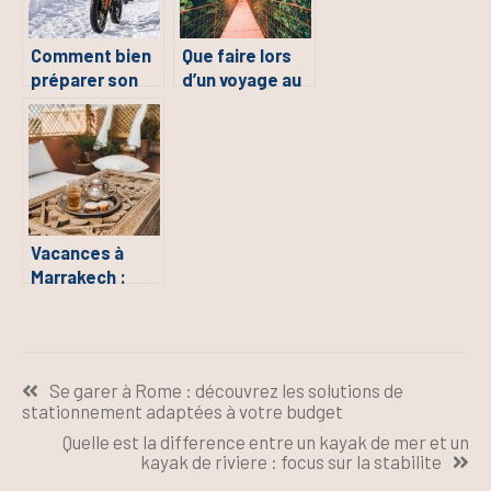
Comment bien
Que faire lors
préparer son
d’un voyage au
voyage à vélo?
Costa Rica ?
Vacances à
Marrakech :
trois activités
incontournables
Navigation
Se garer à Rome : découvrez les solutions de
de
stationnement adaptées à votre budget
l’article
Quelle est la difference entre un kayak de mer et un
kayak de riviere : focus sur la stabilite